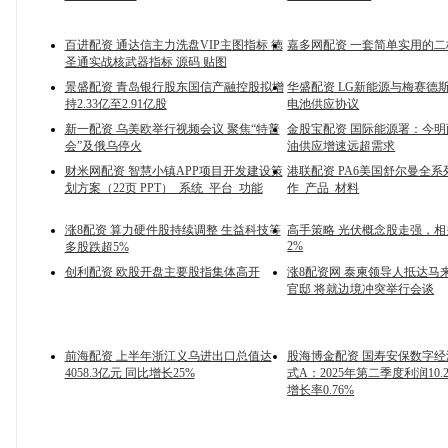
百进配资 通达信主力洗盘VIP主图指标 德
嘉多网配资 一套简单实用的
圣通实战核武器指标 源码 贴图
景盛配资 青岛银行股东国信产融控股拟增
华盛配资 LG新能源与梅赛德
持2.33亿至2.91亿股
电池供应协议
新一配资 乌美欧举行视频会议 聚焦“特普
金股宝配资 国际能源署：今
会”及俄乌停火
油供应增速远超需求
财米网配资 智慧小镇APP项目开发建设策
港联配资 PA6美国舒尔曼全系
划方案（22页 PPT）_系统_平台_功能
作_产品_材料
涨8配资 算力硬件股持续调整 生益科技等
高手策略 光伏概念股走强，相
2%
多股跌超5%
创利配资 欧股开盘主要股指集体高开
涨8配资网 泰柬领导人抵达马
官邸 将就边境冲突举行会谈
前海配资 上半年浙江义乌进出口总值达
股海博金配资 国寿安保数字
4058.3亿元 同比增长25%
式A：2025年第二季度利润10.
增长率0.76%