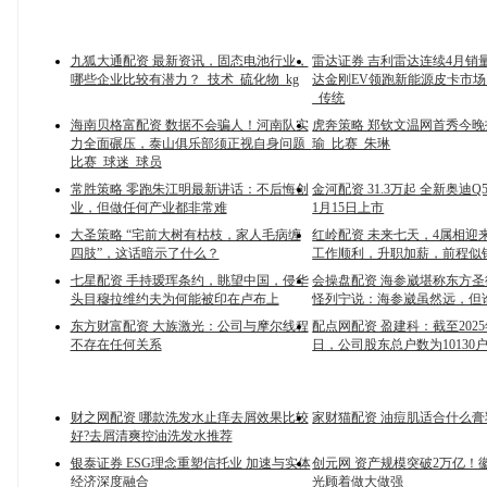
九狐大通配资 最新资讯，固态电池行业，
雷达证券 吉利雷达连续4月销
哪些企业比较有潜力？_技术_硫化物_kg
达金刚EV领跑新能源皮卡市场
_传统
海南贝格富配资 数据不会骗人！河南队实
虎奔策略 郑钦文温网首秀今晚
力全面碾压，泰山俱乐部须正视自身问题_
瑜_比赛_朱琳
比赛_球迷_球员
常胜策略 零跑朱江明最新讲话：不后悔创
金河配资 31.3万起 全新奥迪Q5
业，但做任何产业都非常难
1月15日上市
大圣策略 “宅前大树有枯枝，家人毛病缠
红岭配资 未来七天，4属相迎
四肢”，这话暗示了什么？
工作顺利，升职加薪，前程似
七星配资 手持瑷珲条约，眺望中国，侵华
会操盘配资 海参崴堪称东方
头目穆拉维约夫为何能被印在卢布上
怪列宁说：海参崴虽然远，但
东方财富配资 大族激光：公司与摩尔线程
配点网配资 盈建科：截至2025
不存在任何关系
日，公司股东总户数为10130
财之网配资 哪款洗发水止痒去屑效果比较
家财猫配资 油痘肌适合什么膏
好?去屑清爽控油洗发水推荐
银泰证券 ESG理念重塑信托业 加速与实体
创元网 资产规模突破2万亿！
经济深度融合
光顾着做大做强