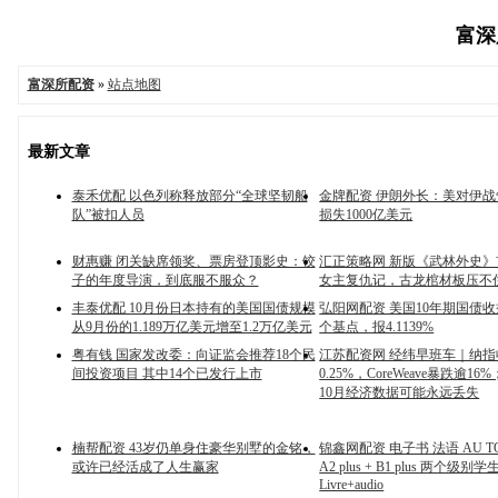
富深所
富深所配资
»
站点地图
最新文章
泰禾优配 以色列称释放部分“全球坚韧船
金牌配资 伊朗外长：美对伊
队”被扣人员
损失1000亿美元
财惠赚 闭关缺席领奖、票房登顶影史：饺
汇正策略网 新版《武林外史
子的年度导演，到底服不服众？
女主复仇记，古龙棺材板压不
丰泰优配 10月份日本持有的美国国债规模
弘阳网配资 美国10年期国债收益
从9月份的1.189万亿美元增至1.2万亿美元
个基点，报4.1139%
粤有钱 国家发改委：向证监会推荐18个民
江苏配资网 经纬早班车｜纳指
间投资项目 其中14个已发行上市
0.25%，CoreWeave暴跌逾1
10月经济数据可能永远丢失
楠帮配资 43岁仍单身住豪华别墅的金铭，
锦鑫网配资 电子书 法语 AU TOP! 
或许已经活成了人生赢家
A2 plus + B1 plus 两个级
Livre+audio