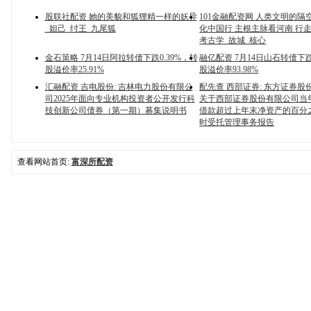
股联社配资 她的美貌和狐狸精一样的妖异
101金融配资网 人类文明的隔
_妲己_纣王_九尾狐
化中国行 主根主脉看河南 行
考古学_故城_核心
金石策略 7月14日阿拉转债下跌0.39%，转
融亿配资 7月14日山石转债下跌
股溢价率25.91%
股溢价率93.98%
汇融配资 吉电股份: 吉林电力股份有限公
配先查 西部证券: 东方证券股
司2025年面向专业机构投资者公开发行科
关于西部证券股份有限公司当
技创新公司债券（第一期）募集说明书
借款超过上年末净资产的百分
时受托管理事务报告
查看网站首页:
富深所配资