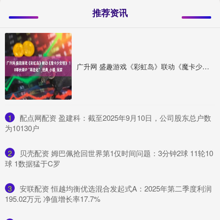
推荐资讯
广升网 盛趣游戏《彩虹岛》联动《魔卡少女樱》 18年长青IP“再进化”_经典_小樱_玩家
1
​配点网配资 盈建科：截至2025年9月10日，公司股东总户数
为10130户
2
​贝壳配资 姆巴佩抢回世界第1仅时间问题：3分钟2球 11轮10
球 1数据猛于C罗
3
​安联配资 恒越均衡优选混合发起式A：2025年第二季度利润
195.02万元 净值增长率17.7%