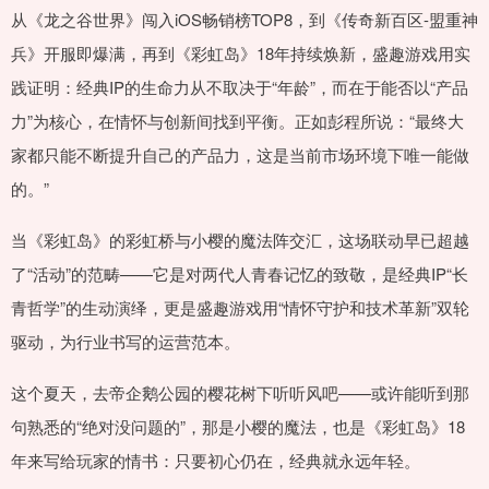
从《龙之谷世界》闯入iOS畅销榜TOP8，到《传奇新百区-盟重神
兵》开服即爆满，再到《彩虹岛》18年持续焕新，盛趣游戏用实
践证明：经典IP的生命力从不取决于“年龄”，而在于能否以“产品
力”为核心，在情怀与创新间找到平衡。正如彭程所说：“最终大
家都只能不断提升自己的产品力，这是当前市场环境下唯一能做
的。”
当《彩虹岛》的彩虹桥与小樱的魔法阵交汇，这场联动早已超越
了“活动”的范畴——它是对两代人青春记忆的致敬，是经典IP“长
青哲学”的生动演绎，更是盛趣游戏用“情怀守护和技术革新”双轮
驱动，为行业书写的运营范本。
这个夏天，去帝企鹅公园的樱花树下听听风吧——或许能听到那
句熟悉的“绝对没问题的”，那是小樱的魔法，也是《彩虹岛》18
年来写给玩家的情书：只要初心仍在，经典就永远年轻。