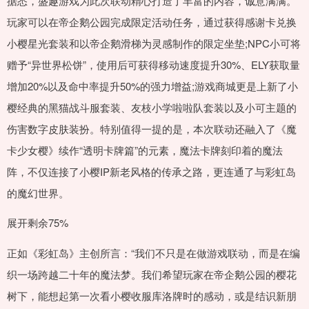
据悉，盛趣游戏为此次联动精心打造了丰富的内容，诚意满满。
玩家可以在帝企鹅公园完成限定活动任务，通过获得感谢卡兑换
小樱星光套装和以帝企鹅滑梯为灵感制作的限定坐垫;NPC小可将
赠予“异世界松饼”，使用后可获得移动速度提升30%、ELY获取量
增加20%以及命中率提升50%的强力增益;游戏商城更是上新了小
樱经典的黑猫战斗服套装、友枝小学啦啦队套装以及小可主题的
伤害数字皮肤装扮。特别值得一提的是，本次联动还融入了《魔
卡少女樱》续作“透明卡牌篇”的元素，魔法卡牌刻印着的魔法
阵，不仅连接了小樱IP新老风格的传承之路，更连通了与彩虹岛
的魔幻世界。
展开剩余75%
正如《彩虹岛》主创所言：“我们不只是在做游戏联动，而是在编
织一场跨越二十年的魔法梦。我们希望玩家在帝企鹅公园的樱花
树下，能想起第一次看小樱收服库洛牌时的感动，或是结识新朋