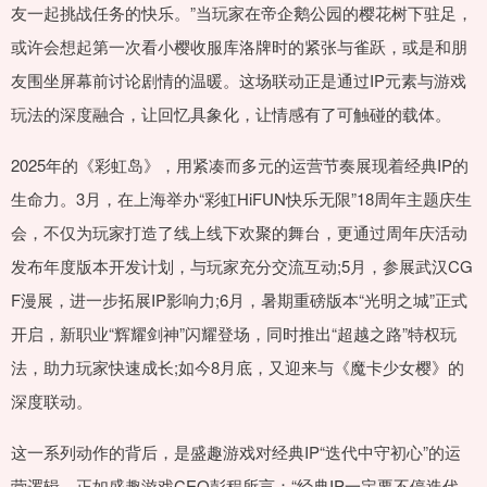
友一起挑战任务的快乐。”当玩家在帝企鹅公园的樱花树下驻足，
或许会想起第一次看小樱收服库洛牌时的紧张与雀跃，或是和朋
友围坐屏幕前讨论剧情的温暖。这场联动正是通过IP元素与游戏
玩法的深度融合，让回忆具象化，让情感有了可触碰的载体。
2025年的《彩虹岛》，用紧凑而多元的运营节奏展现着经典IP的
生命力。3月，在上海举办“彩虹HiFUN快乐无限”18周年主题庆生
会，不仅为玩家打造了线上线下欢聚的舞台，更通过周年庆活动
发布年度版本开发计划，与玩家充分交流互动;5月，参展武汉CG
F漫展，进一步拓展IP影响力;6月，暑期重磅版本“光明之城”正式
开启，新职业“辉耀剑神”闪耀登场，同时推出“超越之路”特权玩
法，助力玩家快速成长;如今8月底，又迎来与《魔卡少女樱》的
深度联动。
这一系列动作的背后，是盛趣游戏对经典IP“迭代中守初心”的运
营逻辑。正如盛趣游戏CEO彭程所言：“经典IP一定要不停迭代、