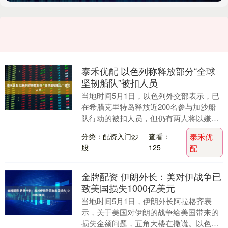
泰禾优配 以色列称释放部分“全球
坚韧船队”被扣人员
当地时间5月1日，以色列外交部表示，已
在希腊克里特岛释放近200名参与加沙船
队行动的被扣人员，但仍有两人将以嫌疑
人身份被带往以色列。 以色列外交部在社
分类：配资入门炒
查看：
泰禾优
交媒体上称....
股
125
配
金牌配资 伊朗外长：美对伊战争已
致美国损失1000亿美元
当地时间5月1日，伊朗外长阿拉格齐表
示，关于美国对伊朗的战争给美国带来的
损失金额问题，五角大楼在撒谎。以色列