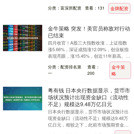
总理内塔尼亚胡的豪赌迄今已直接给美国
分类：富深所配资
查看：131
金牌配资
造成1000亿美....
金牛策略 突发！美官员称敌对行动
已结束
四月收官！A股三大指数收涨，上证指数
涨5.66%，深证成指涨12.09%，创业板指
表现亮眼，涨15.45%，创近11年新高。美
股方面，道指涨7.14%，纳斯达克....
分类：配资排名第
查看：
金牛策
一
200
略
粤有钱 日本央行数据显示，货币市
场状况预计出现资金缺口（流动性
不足）规模达9.48万亿日元
日本央行数据显示，货币市场状况预计出
现资金缺口（流动性不足）规模达9.48万
亿日元，相较之下，此前市场预期资金缺
口最高为4.5万亿日元。....