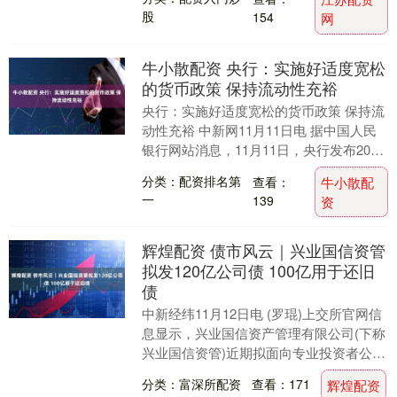
股
154
网
牛小散配资 央行：实施好适度宽松
的货币政策 保持流动性充裕
央行：实施好适度宽松的货币政策 保持流
动性充裕 中新网11月11日电 据中国人民
银行网站消息，11月11日，央行发布2025
年第三季度中国货币政策执行报告。报
分类：配资排名第
查看：
牛小散配
告....
一
139
资
辉煌配资 债市风云｜兴业国信资管
拟发120亿公司债 100亿用于还旧
债
中新经纬11月12日电 (罗琨)上交所官网信
息显示，兴业国信资产管理有限公司(下称
兴业国信资管)近期拟面向专业投资者公开
发行公司债券，拟发行金额为70亿元。牵
分类：富深所配资
查看：171
辉煌配资
头....