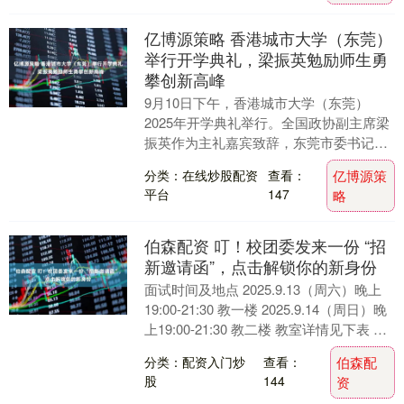
亿博源策略 香港城市大学（东莞）
举行开学典礼，梁振英勉励师生勇
攀创新高峰
9月10日下午，香港城市大学（东莞）
2025年开学典礼举行。全国政协副主席梁
振英作为主礼嘉宾致辞，东莞市委书记韦
皓，广东省政协副秘书长伍守荣，东莞市
分类：在线炒股配资
查看：
亿博源策
领导郑国洪、....
平台
147
略
伯森配资 叮！校团委发来一份 “招
新邀请函”，点击解锁你的新身份
面试时间及地点 2025.9.13（周六）晚上
19:00-21:30 教一楼 2025.9.14（周日）晚
上19:00-21:30 教二楼 教室详情见下表 教
一....
分类：配资入门炒
查看：
伯森配
股
144
资