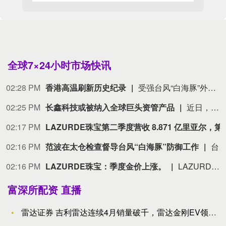
全球7×24小时市场快讯
02:28 PM
香港高温刷新历史纪录
受强台风“白海豚”外围下沉气流影响，香港9日酷热难耐，截至13时30分，香港天文台总部录得36.8℃，创下其自1884年开展观测以来最高气温纪录。（中新网）
02:25 PM
长鑫科技或被纳入全球巨头资管产品
近日，全球资产管理机构范达高级产品经理John Patrick Lee透露，美国机构投资者开始布局中国半导体，最早或于9月底将长鑫科技纳入范达旗下ETF。 范达成立于1955年，总部位于纽约，是一家由创始家族持有的全球资产管理公司，在纽约、上海、法兰克福、苏黎世、阿姆斯特丹、伦敦、悉尼等地设有办公室，旗下产品涵盖ETF、共同基金（公募基金）和专户等。其在中国拥有私募机构范达私募基金管理（上海）有限公司。 截至2026年6月30日，范达全球管理资产规模约2374亿美元。它管理着全球规模最大的半导体ETF——SMH，截至8月初，该基金总净资产约700亿美元。今年6月，范达(VanEck)在美国推出首只聚焦中国半导体的ETF——SMHC。（中国基金报）
02:17 PM
LAZURDE珠宝第二季度营收 8.
02:16 PM
范波在太仓检查督导台风“白海豚”防御工作
台风“白海豚”带来的风雨影响逐渐显现。8月9日，苏州市委书记范波在太仓市检查督导台风“白海豚”防御工作，深入太仓港现场察看船只回港避风、大型机械防风、集装箱加固管理等情况，来到浏河节制闸检查运行情况和防台风准备。范波强调，当前台风“白海豚”防御工作已经到了最吃劲的阶段。要深入学习贯彻习近平总书记关于防汛救灾工作的重要指示精神，认真落实党中央、国务院决策部署及省委、省政府工作要求，树牢“一个目标、四个宁可”理念，坚持人民至上、生命至上，全力以赴落实防台风部署要求，抢抓当前重要窗口期做深做细各项防范工作，持续排查化解各种风险隐患，推动各项措施落实到最小管控单元。要突出党建引领，各级领导干部要靠前指挥、下沉一线，全体党员干部要挺身而出、冲锋在前，充分
02:16 PM
LAZURDE珠宝：季度金价上涨。
LAZURDE珠宝：季度金价上涨。
富深所配资 直播
雷达证券 吉利雷达连续4月销量破千，雷达金刚EV领跑新能源皮