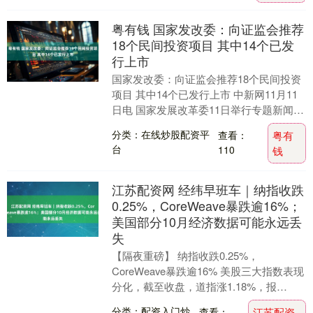
粤有钱 国家发改委：向证监会推荐
18个民间投资项目 其中14个已发
行上市
国家发改委：向证监会推荐18个民间投资
项目 其中14个已发行上市 中新网11月11
日电 国家发展改革委11日举行专题新闻发
布会。 会上，国家发展改革委固定资产
分类：在线炒股配资平
查看：
粤有
投....
台
110
钱
江苏配资网 经纬早班车｜纳指收跌
0.25%，CoreWeave暴跌逾16%；
美国部分10月经济数据可能永远丢
失
【隔夜重磅】 纳指收跌0.25%，
CoreWeave暴跌逾16% 美股三大指数表现
分化，截至收盘，道指涨1.18%，报
47927.96点，收盘价创历史新高；纳指....
分类：配资入门炒
查看：
江苏配资