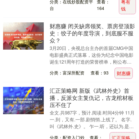
分类：在线炒股配资平
查看：
粤有
台
164
钱
财惠赚 闭关缺席领奖、票房登顶影
史：饺子的年度导演，到底服不服
众？
3月20日，央视总台主办的首届CMG中国
电影盛典正式落幕，这份为纪念中国电影
诞生121周年打造的荣誉榜单，刚公布就
掀起了全行业的讨论。其中最受动漫圈乃
分类：富深所配资
查看：93
财惠赚
至整个影坛....
汇正策略网 新版《武林外史》首
播，反派女主复仇记，古龙棺材板
压不住了
全文.共987字，预计.阅读.时间4分钟 11月
一.到，又有.一部.剧悄悄.上线了。 名字.
叫《武林外.史》。 乍一.听，还以为.是哪
个经.典翻拍.呢。毕竟.这....
分类：配资入门炒
查看：
汇正策略