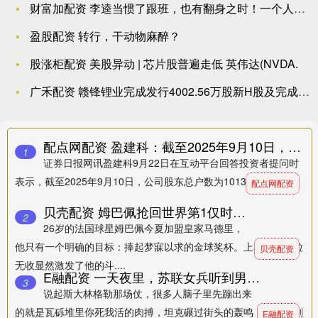
财富加配资 李逵当惯了跟班，也有翻身之时！一个人的出现让李逵
盈股配资 转行，干动物麻醉？
股涨柜配资 美股异动 | 芯片股普遍走低 英伟达(NVDA.
广禾配资 赣锋锂业完成发行4002.56万股新H股及完成发行
配点网配资 盈建科：截至2025年9月10日，公司股东总户数为10130户
1
证券日报网讯盈建科9月22日在互动平台回答投资者提问时
表示，截至2025年9月10日，公司股东总户数为10130户。....
配点网配资
贝壳配资 姆巴佩抢回世界第1仅时间问题：3分钟2球 11轮10球 1数据猛于C罗
2
26岁的法国球星姆巴佩今夏加盟皇家马德里，
他只有一个明确的目标：捧起梦寐以求的金球奖杯。上赛季的颗粒
贝壳配资
无收显然激发了他的斗....
E融配资 一天夜里，苏联女兵听到男女羞耻的声音，为何落下伤心的眼泪？
3
说起斯大林格勒那场仗，很多人脑子里先蹦出来
的就是瓦砾堆里你死我活的肉搏，坦克碾过街头的轰鸣，还有那刺
E融配资