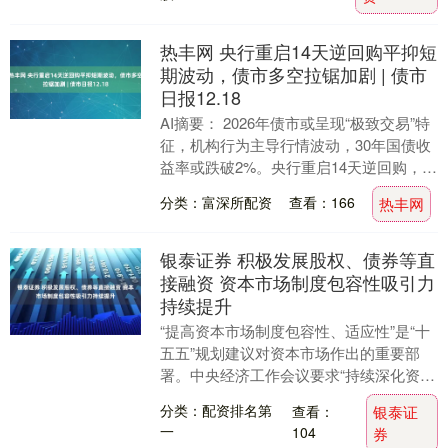
热丰网 央行重启14天逆回购平抑短
期波动，债市多空拉锯加剧 | 债市
日报12.18
AI摘要： 2026年债市或呈现“极致交易”特
征，机构行为主导行情波动，30年国债收
益率或跌破2%。央行重启14天逆回购，净
投放697亿元，通过期限结构安排熨平....
分类：富深所配资
查看：166
热丰网
银泰证券 积极发展股权、债券等直
接融资 资本市场制度包容性吸引力
持续提升
“提高资本市场制度包容性、适应性”是“十
五五”规划建议对资本市场作出的重要部
署。中央经济工作会议要求“持续深化资本
市场投融资综合改革”。在业内人士看来，
分类：配资排名第
查看：
银泰证
要健全投....
一
104
券