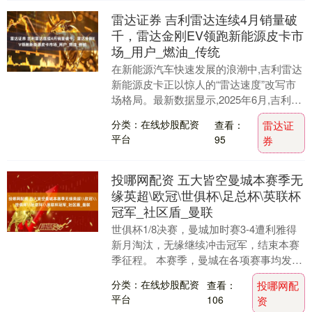
雷达证券 吉利雷达连续4月销量破
千，雷达金刚EV领跑新能源皮卡市
场_用户_燃油_传统
在新能源汽车快速发展的浪潮中,吉利雷达
新能源皮卡正以惊人的“雷达速度”改写市
场格局。最新数据显示,2025年6月,吉利雷
达新能源皮卡上险量达1068辆,实现连续....
分类：在线炒股配资
查看：
雷达证
平台
95
券
投哪网配资 五大皆空曼城本赛季无
缘英超\欧冠\世俱杯\足总杯\英联杯
冠军_社区盾_曼联
世俱杯1/8决赛，曼城加时赛3-4遭利雅得
新月淘汰，无缘继续冲击冠军，结束本赛
季征程。 本赛季，曼城在各项赛事均发挥
不佳，在英超、足总杯、英联杯、世俱
分类：在线炒股配资
查看：
投哪网配
杯、欧冠全....
平台
106
资