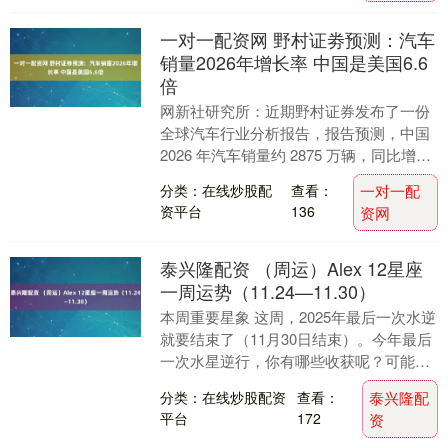
一对一配资网 野村证劵预测：汽车
销量2026年增长率 中国是美国6.6
倍
网新社研究所：近期野村证券发布了一份
全球汽车行业分析报告，报告预测，中国
2026 年汽车销量约 2875 万辆，同比增长
2%，美国约 1630 万辆，同比增....
分类：在线炒股配
查看：
一对一配
资平台
136
资网
泰兴隆配资 （周运）Alex 12星座
一周运势（11.24—11.30）
本周重要星象 这周，2025年最后一次水逆
就要结束了（11月30日结束）。今年最后
一次水星逆行，你有哪些收获呢？可能生
活上有许多需要修修补补的东西，又或者
分类：在线炒股配资
查看：
泰兴隆配
是意识....
平台
172
资