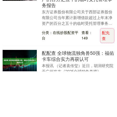
务报告
东方证券股份有限公司关于西部证券股份
有限公司当年累计新增借款超过上年末净
资产的百分之五十的临时受托管理事务报
告东方证券股份有限公司（以下简称“东方
分类：在线炒股配资平
查看：
配先
证券”）作为西....
台
149
查
配配查 全球物流独角兽50强：福佑
卡车综合实力再获认可
本报讯 （记者袁传玺）近日，胡润研究院
于广州发布《2025全球独角兽榜》
（Global Unicorn Index2025），列出了全
球成立于2000年之后、价....
分类：在线炒股配资平
查看：
配配
台
93
查
51配资网 假面骑士空我怪人系列：
豪猪古朗基能力设定解析，谨慎的