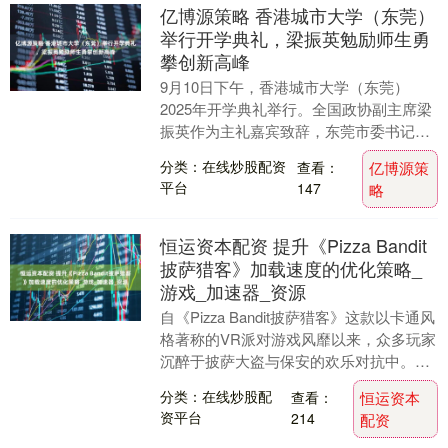
亿博源策略 香港城市大学（东莞）
举行开学典礼，梁振英勉励师生勇
攀创新高峰
9月10日下午，香港城市大学（东莞）
2025年开学典礼举行。全国政协副主席梁
振英作为主礼嘉宾致辞，东莞市委书记韦
皓，广东省政协副秘书长伍守荣，东莞市
分类：在线炒股配资
查看：
亿博源策
领导郑国洪、....
平台
147
略
恒运资本配资 提升《Pizza Bandit
披萨猎客》加载速度的优化策略_
游戏_加速器_资源
自《Pizza Bandit披萨猎客》这款以卡通风
格著称的VR派对游戏风靡以来，众多玩家
沉醉于披萨大盗与保安的欢乐对抗中。然
而，不少用户反馈在游戏启动时遭遇缓
分类：在线炒股配
查看：
恒运资本
慢....
资平台
214
配资