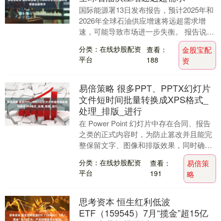
国际能源署13日发布报告，预计2025年和
2026年全球石油供应增速将远超需求增
速，可能导致市场进一步失衡。 报告说，
由于欧佩克和非欧佩克产油国中的8个主要
分类：在线炒股配资
查看：
金股宝配
产油....
平台
188
资
易倍策略 很多PPT、PPTX幻灯片
文件短时间批量转换成XPS格式_
处理_排版_进行
在 Power Point 幻灯片中存在合同、报告
之类的正式内容时，为防止篡改并且能完
整保留文字、图像和排版效果，同时确保
在不同版本或老旧系统显示一致，转换为
分类：在线炒股配资
查看：
易倍策
....
平台
191
略
思考资本 恒生红利低波
ETF（159545）7月“揽金”超15亿