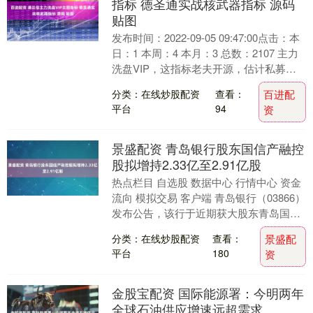
指标 德圣通实战核武器指标 源码
贴图
发布时间：2022-09-05 09:47:00点击：本
日：1 本周：4 本月：3 总数：2107 主力
洗盘VIP，这指标老夫开源，估计私募操
盘机构会干掉老夫，....
分类：在线炒股配资
查看：
百进配
平台
94
资
景盛配资 青岛银行股东国信产融控
股拟增持2.33亿至2.91亿股
热点栏目 自选股 数据中心 行情中心 资金
流向 模拟交易 客户端 青岛银行（03866）
发布公告，该行于近期获大股东青岛国信
产融控股（集团）有限公司通知，其计
分类：在线炒股配资
查看：
景盛配
划....
平台
180
资
金股宝配资 国际能源署：今明两年
全球石油供应增速远超需求