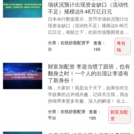
场状况预计出现资金缺口（流动性
不足）规模达9.48万亿日元
日本央行数据显示，货币市场状况预计出
现资金缺口（流动性不足）规模达9.48万
亿日元，相较之下，此前市场预期资金缺
口最高为4.5万亿日元。....
分类：在线炒股配资平
查看：
粤有
台
165
钱
财富加配资 李逵当惯了跟班，也有
翻身之时！一个人的出现让李逵有
了新身份！
嗨，大家好！我是虫子天下，如果你对文
学故事的点评感兴趣，记得关注我，我会
持续带来更多有趣、深入的解读！ 在上一
期的点评中，虫子天下曾和大家聊过高廉
分类：在线炒股配资
查看：
财富加配
师父的可能人选....
平台
190
资