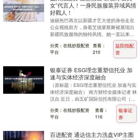
女”代言人！一身民族服装异域风情
好戳人！
迪丽热巴再次以新疆才艺大使的身份走在
公众视线前方，身着艾德莱斯舞裙展现出
新疆民族服饰的独特风情。她一直以来都
在积极向世界传播家乡文化，早在参加花
分类：在线炒股配资
查看：
益阳指配
少的时期就不断推....
平台
210
资
银泰证券 ESG理念重塑信托业 加
速与实体经济深度融合
（原标题：ESG理念重塑信托业 加速与实
体经济深度融合） 南方财经全媒体记者 林
汉垚 近日，由五矿国际信托有限公司（以
下简称“五矿信托”）举办“ESG理念助力
分类：在线炒股配资
查看：
银泰证
构....
平台
116
券
百进配资 通达信主力洗盘VIP主图