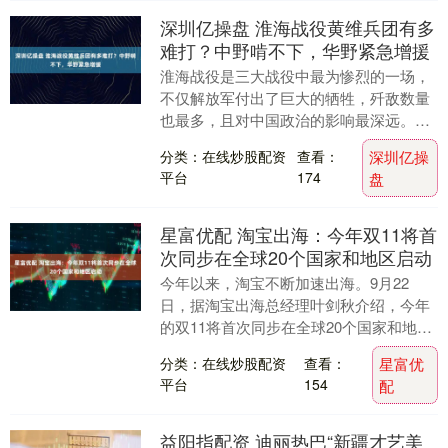
深圳亿操盘 淮海战役黄维兵团有多
难打？中野啃不下，华野紧急增援
淮海战役是三大战役中最为惨烈的一场，
不仅解放军付出了巨大的牺牲，歼敌数量
也最多，且对中国政治的影响最深远。在
这场战役中，国民党最精锐的部队几乎在
分类：在线炒股配资
查看：
深圳亿操
此消失，蒋中正再....
平台
174
盘
星富优配 淘宝出海：今年双11将首
次同步在全球20个国家和地区启动
今年以来，淘宝不断加速出海。9月22
日，据淘宝出海总经理叶剑秋介绍，今年
的双11将首次同步在全球20个国家和地区
启动，并以五种不同的语言版本，面向全
分类：在线炒股配资
查看：
星富优
球的消费者。....
平台
154
配
益阳指配资 迪丽热巴“新疆才艺美