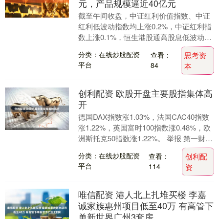
元，产品规模逼近40亿元
截至午间收盘，中证红利价值指数、中证
红利低波动指数均上涨0.2%，中证红利指
数上涨0.1%，恒生港股通高股息低波动指
数下跌0.8%。Wind数据显示，恒生红利
分类：在线炒股配资
查看：
思考资
低....
平台
84
本
创利配资 欧股开盘主要股指集体高
开
德国DAX指数涨1.03%，法国CAC40指数
涨1.22%，英国富时100指数涨0.48%，欧
洲斯托克50指数涨1.22%。 举报 第一财经
广告合作，请点击这里....
分类：在线炒股配资
查看：
创利配
平台
114
资
唯信配资 港人北上扎堆买楼 李嘉
诚家族惠州项目低至40万 有高管下
单新世界广州3套房