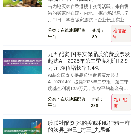
当内地买家在香港楼市变得活跃，来自香
港的买家也在流向内地。 据市场消息，7
月21日，李嘉诚家族旗下企业长江实业集
团成员公司和记地产在香港推出“大湾区双
分类：在线炒股配资
查看：
唯信配
居生活”计....
平台
89
资
九五配资 国寿安保品质消费股票发
起式A：2025年第二季度利润12.9
万元 净值增长率1.4%
AI基金国寿安保品质消费股票发起式
A（020140）披露2025年二季报，第二季
度基金利润12.9万元，加权平均基金份额
本期利润0.0127元。报告期内，基金净....
分类：在线炒股配资
查看：
九五配
平台
236
资
股联社配资 她的美貌和狐狸精一样
的妖异_妲己_纣王_九尾狐