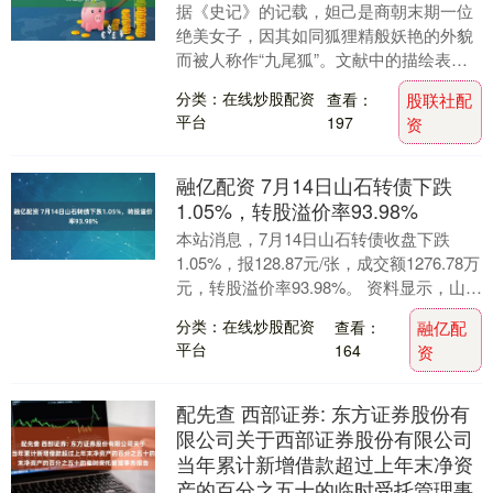
据《史记》的记载，妲己是商朝末期一位
绝美女子，因其如同狐狸精般妖艳的外貌
而被人称作“九尾狐”。文献中的描绘表
明，妲己乃是一位经过狐狸幻化而成的倾
分类：在线炒股配资
查看：
股联社配
国倾城的女子，她....
平台
197
资
融亿配资 7月14日山石转债下跌
1.05%，转股溢价率93.98%
本站消息，7月14日山石转债收盘下跌
1.05%，报128.87元/张，成交额1276.78万
元，转股溢价率93.98%。 资料显示，山石
转债信用级别为“A”，债....
分类：在线炒股配资
查看：
融亿配
平台
164
资
配先查 西部证券: 东方证券股份有
限公司关于西部证券股份有限公司
当年累计新增借款超过上年末净资
产的百分之五十的临时受托管理事