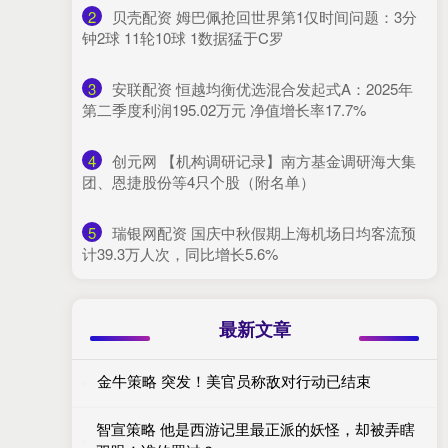
2
​贝壳配资 姆巴佩抢回世界第1仅时间问题：3分
钟2球 11轮10球 1数据猛于C罗
3
​安联配资 恒越均衡优选混合发起式A：2025年
第二季度利润195.02万元 净值增长率17.7%
4
​创元网 【机构调研记录】南方基金调研海大集
团、恩捷股份等4只个股（附名单）
5
​瑞银网配资 国庆中秋假期上海机场日均客流预
计39.3万人次，同比增长5.6%
最新文章
金牛策略 突发！美官员称敌对行动已结束
智宣策略 他是西游记里最正派的妖怪，却被弄瞎