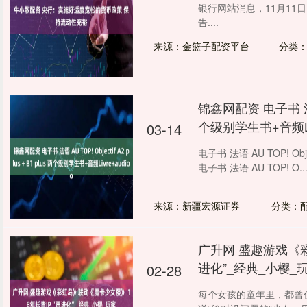
银行网站消息，11月11
告....
来源：金篮子配资平台
分类
锦鑫网配资 电子书 法语 AU
个级别学生书+音频Liv
03-14
电子书 法语 AU TOP! Obje
电子书 法语 AU TOP! O...
来源：新疆宏源证券
分类：
广升网 盛趣游戏《彩
进化”_经典_小樱_
02-28
每个女孩的童年里，都曾