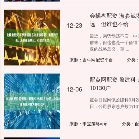
会操盘配资 海参崴
远，但谁也不给
12-23
最近，局势动荡不安，中
前来，但这也是一个值得
亚的战略意义，至....
来源：吉牛网配资平台
分类
配点网配资 盈建科：
10130户
12-06
证券日报网讯盈建科9月2
日，公司股东总户数为1013
来源：申宝策略app
分类：