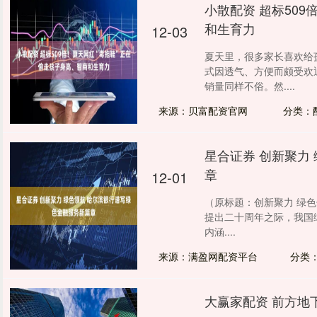
小散配资 超标50
和生育力
12-03
夏天里，很多家长喜欢给
式因透气、方便而颇受欢
销量同样不俗。然....
来源：贝富配资官网
分类：
星合证券 创新聚力
章
12-01
（原标题：创新聚力 绿色
提出二十周年之际，我国
内涵....
来源：满盈网配资平台
分类
大赢家配资 前方地