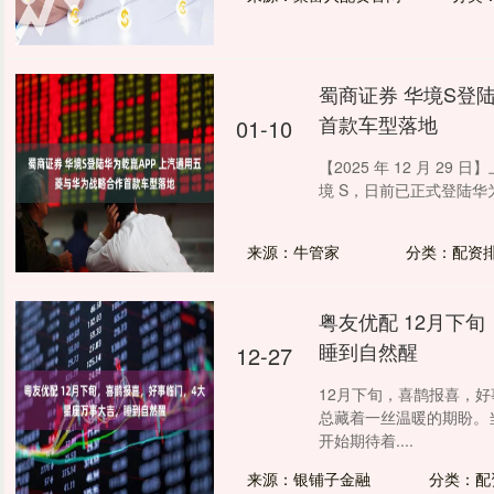
蜀商证券 华境S登
首款车型落地
01-10
【2025 年 12 月 
境 S，日前已正式登陆华为
来源：牛管家
分类：配资
粤友优配 12月下
睡到自然醒
12-27
12月下旬，喜鹊报喜，好
总藏着一丝温暖的期盼。
开始期待着....
来源：银铺子金融
分类：配