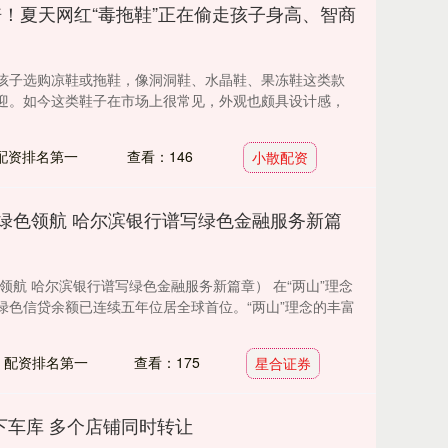
9倍！夏天网红“毒拖鞋”正在偷走孩子身高、智商
孩子选购凉鞋或拖鞋，像洞洞鞋、水晶鞋、果冻鞋这类款
迎。如今这类鞋子在市场上很常见，外观也颇具设计感，
配资排名第一
查看：146
小散配资
 绿色领航 哈尔滨银行谱写绿色金融服务新篇
领航 哈尔滨银行谱写绿色金融服务新篇章） 在“两山”理念
绿色信贷余额已连续五年位居全球首位。“两山”理念的丰富
：配资排名第一
查看：175
星合证券
下车库 多个店铺同时转让