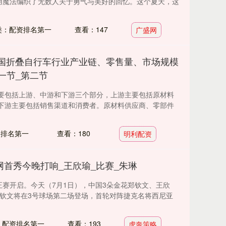
，用魔法编织了无数人关于勇气与美好的回忆。这个夏天，这
类：配资排名第一
查看：147
广盛网
年中国折叠自行车行业产业链、零售量、市场规模
一节_第二节
要包括上游、中游和下游三个部分，上游主要包括原材料
下游主要包括销售渠道和消费者。原材料供应商、零部件
资排名第一
查看：180
明利配资
网首秀今晚打响_王欣瑜_比赛_朱琳
正赛开启。今天（7月1日），中国3朵金花郑钦文、王欣
郑钦文将在3号球场第二场登场，首轮对阵捷克名将西尼亚
：配资排名第一
查看：193
虎奔策略