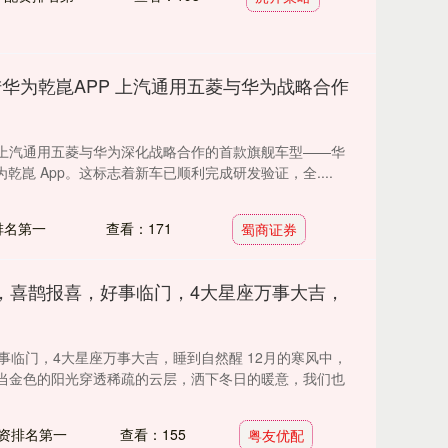
陆华为乾崑APP 上汽通用五菱与华为战略合作
29 日】上汽通用五菱与华为深化战略合作的首款旗舰车型——华
乾崑 App。这标志着新车已顺利完成研发验证，全....
排名第一
查看：171
蜀商证券
旬，喜鹊报喜，好事临门，4大星座万事大吉，
事临门，4大星座万事大吉，睡到自然醒 12月的寒风中，
当金色的阳光穿透稀疏的云层，洒下冬日的暖意，我们也
资排名第一
查看：155
粤友优配