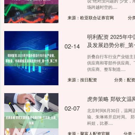
说“绝对没问题的”少女
场跨越时空的....
来源：欧亚联合证券官网
分
明利配资 2025
及发展趋势分析_第
02-14
折叠自行车行业产业链主
供应商和零部件供应商。
供应商、整车制造....
来源：按日配资
分类：配
虎奔策略 郑钦文温
02-07
北京时间6月30日，温网
瑜、朱琳将开启对局。 
科娃，比赛....
来源：聚富人配资官网
分类