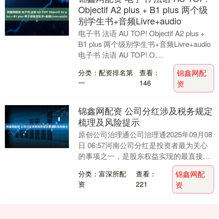
Objectif A2 plus + B1 plus 两个级
别学生书+音频Livre+audio
电子书 法语 AU TOP! Objectif A2 plus +
B1 plus 两个级别学生书+音频Livre+audio
电子书 法语 AU TOP! O....
分类：配资排名第
查看：
锦鑫网配
一
146
资
锦鑫网配资 公司分红涉及税务规定
梳理及风险提示
原创公司治理通公司治理通2025年09月08
日 06:57河南公司分红是投资者最为关心
的事项之一，是股东权益实现的最直接体
现，包括现金分红、送红股、以资本公积
分类：富深所配
查看：
锦鑫网配
转....
资
221
资