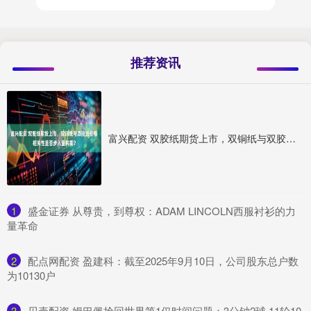
推荐资讯
富兴配资 双胶纸期货上市，双铜纸与双胶纸价格相关性是否步入重构期？
1
​盛金证券 从尊贵，到尊权：ADAM LINCOLN西服衬衫的力
量革命
2
​配点网配资 盈建科：截至2025年9月10日，公司股东总户数
为10130户
3
​贝壳配资 姆巴佩抢回世界第1仅时间问题：3分钟2球 11轮10