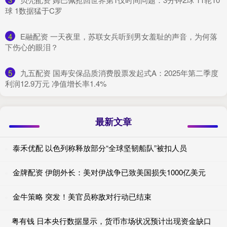
球 1数据猛于C罗
4
​E融配资 一天夜里，苏联女兵听到男女羞耻的声音，为何落
下伤心的眼泪？
5
​九五配资 国寿安保品质消费股票发起式A：2025年第二季度
利润12.9万元 净值增长率1.4%
最新文章
泰禾优配 以色列称释放部分“全球坚韧船队”被扣人员
金牌配资 伊朗外长：美对伊战争已致美国损失1000亿美元
金牛策略 突发！美官员称敌对行动已结束
粤有钱 日本央行数据显示，货币市场状况预计出现资金缺口