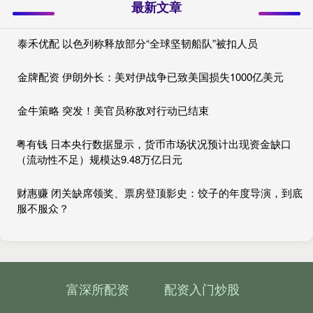
最新文章
泰禾优配 以色列称释放部分“全球坚韧船队”被扣人员
金牌配资 伊朗外长：美对伊战争已致美国损失1000亿美元
金牛策略 突发！美官员称敌对行动已结束
粤有钱 日本央行数据显示，货币市场状况预计出现资金缺口
（流动性不足）规模达9.48万亿日元
财惠赚 闭关缺席领奖、票房登顶影史：饺子的年度导演，到底
服不服众？
富深所配资
配资入门炒股