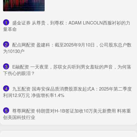
1
​盛金证券 从尊贵，到尊权：ADAM LINCOLN西服衬衫的力
量革命
2
​配点网配资 盈建科：截至2025年9月10日，公司股东总户数
为10130户
3
​E融配资 一天夜里，苏联女兵听到男女羞耻的声音，为何落
下伤心的眼泪？
4
​九五配资 国寿安保品质消费股票发起式A：2025年第二季度
利润12.9万元 净值增长率1.4%
5
​尊尊网配资 特朗普对H-1B签证加收10万美元新费用 料将重
创美国科技行业