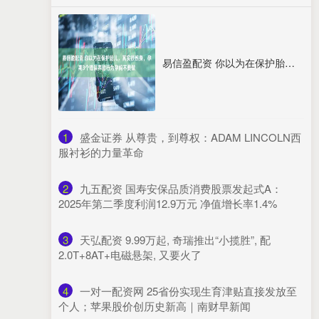
易信盈配资 你以为在保护胎儿，其实很伤身，孕期3个错误养胎行为孕妈不要做
1
​盛金证券 从尊贵，到尊权：ADAM LINCOLN西
服衬衫的力量革命
2
​九五配资 国寿安保品质消费股票发起式A：
2025年第二季度利润12.9万元 净值增长率1.4%
3
​天弘配资 9.99万起, 奇瑞推出“小揽胜”, 配
2.0T+8AT+电磁悬架, 又要火了
4
​一对一配资网 25省份实现生育津贴直接发放至
个人；苹果股价创历史新高｜南财早新闻