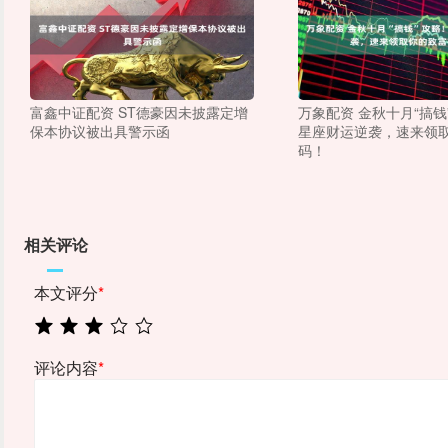
富鑫中证配资 ST德豪因未披露定增
万象配资 金秋十月“搞钱
保本协议被出具警示函
星座财运逆袭，速来领
码！
相关评论
本文评分
*
评论内容
*