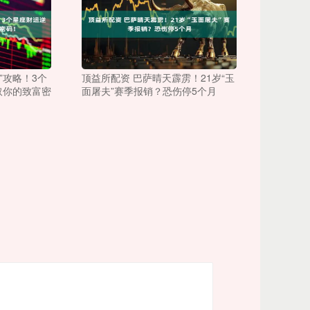
”攻略！3个
顶益所配资 巴萨晴天霹雳！21岁“玉
取你的致富密
面屠夫”赛季报销？恐伤停5个月