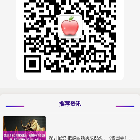
推荐资讯
深圳配资 把赵丽颖换成倪妮，《酱园弄》可能会更好，票房有望翻倍_观众_影片_电影