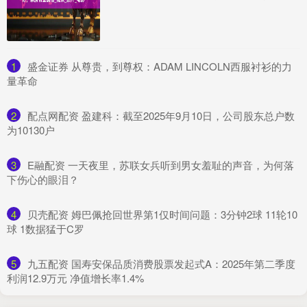
1
​盛金证券 从尊贵，到尊权：ADAM LINCOLN西服衬衫的力
量革命
2
​配点网配资 盈建科：截至2025年9月10日，公司股东总户数
为10130户
3
​E融配资 一天夜里，苏联女兵听到男女羞耻的声音，为何落
下伤心的眼泪？
4
​贝壳配资 姆巴佩抢回世界第1仅时间问题：3分钟2球 11轮10
球 1数据猛于C罗
5
​九五配资 国寿安保品质消费股票发起式A：2025年第二季度
利润12.9万元 净值增长率1.4%