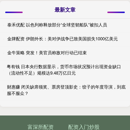
最新文章
泰禾优配 以色列称释放部分“全球坚韧船队”被扣人员
金牌配资 伊朗外长：美对伊战争已致美国损失1000亿美元
金牛策略 突发！美官员称敌对行动已结束
粤有钱 日本央行数据显示，货币市场状况预计出现资金缺口
（流动性不足）规模达9.48万亿日元
财惠赚 闭关缺席领奖、票房登顶影史：饺子的年度导演，到底
服不服众？
富深所配资
配资入门炒股