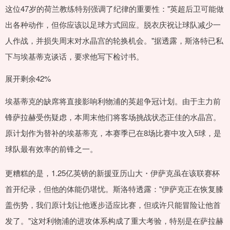
这位47岁的荷兰教练特别强调了纪律的重要性："英超后卫可能做
出各种动作，但你应该以足球方式回应。脱衣庆祝让球队减少一
人作战，并损失周末对水晶宫的轮换机会。"据透露，斯洛特已私
下与埃基蒂克谈话，要求他写下检讨书。
展开剩余42%
埃基蒂克的缺席将直接影响利物浦的英超争冠计划。由于主力前
锋萨拉赫受伤疑虑，本周末他们将客场挑战状态正佳的水晶宫。
原计划作为替补的埃基蒂克，本赛季已在8场比赛中攻入5球，是
球队最有效率的前锋之一。
更糟糕的是，1.25亿英镑的新援亚历山大・伊萨克虽在该联赛杯
首开纪录，但他的体能仍堪忧。斯洛特透露："伊萨克正在恢复膝
盖伤势，我们原计划让他逐步适应比赛，但或许只能冒险让他首
发了。"这对利物浦的进攻体系构成了重大考验，特别是在萨拉赫