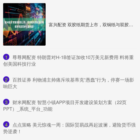
富兴配资 双胶纸期货上市，双铜纸与双胶纸价格相关性是否步入重构期？
1
​尊尊网配资 特朗普对H-1B签证加收10万美元新费用 料将重
创美国科技行业
2
​百胜证券 利物浦主帅痛斥埃基蒂克“愚蠢”行为，停赛一场影
响巨大
3
​财米网配资 智慧小镇APP项目开发建设策划方案（22页
PPT）_系统_平台_功能
4
​点点策略 美元惊魂一周：国际贸易战再起波澜，避险货币强
势逆袭！