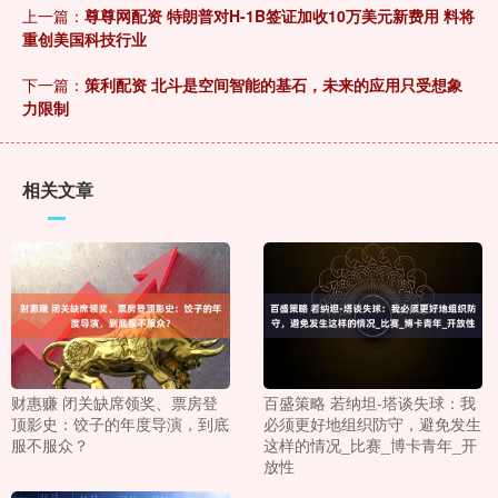
上一篇：
尊尊网配资 特朗普对H-1B签证加收10万美元新费用 料将
重创美国科技行业
下一篇：
策利配资 北斗是空间智能的基石，未来的应用只受想象
力限制
相关文章
财惠赚 闭关缺席领奖、票房登
百盛策略 若纳坦-塔谈失球：我
顶影史：饺子的年度导演，到底
必须更好地组织防守，避免发生
服不服众？
这样的情况_比赛_博卡青年_开
放性