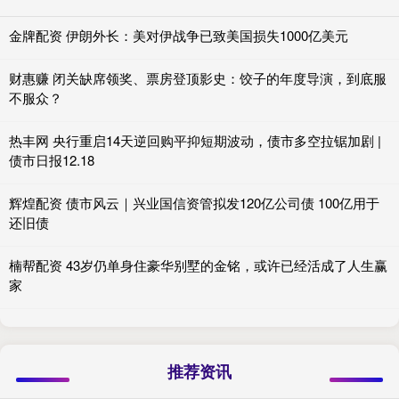
金牌配资 伊朗外长：美对伊战争已致美国损失1000亿美元
财惠赚 闭关缺席领奖、票房登顶影史：饺子的年度导演，到底服
不服众？
热丰网 央行重启14天逆回购平抑短期波动，债市多空拉锯加剧 |
债市日报12.18
辉煌配资 债市风云｜兴业国信资管拟发120亿公司债 100亿用于
还旧债
楠帮配资 43岁仍单身住豪华别墅的金铭，或许已经活成了人生赢
家
推荐资讯