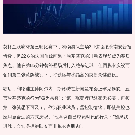
英格兰联赛杯第三轮比赛中，利物浦队主场2-1惊险绝杀南安普顿
晋级，但22岁的法国前锋雨果・埃基蒂克的冲动表现却成为赛后
焦点。他在第85分钟替补登场后打入绝杀进球，但因脱衣庆祝而
领到第二张黄牌被罚下，将缺席与水晶宫的英超关键战役。
赛后，利物浦主帅阿尔内・斯洛特在新闻发布会上罕见暴怒，直
言埃基蒂克的行为"极为愚蠢"："第一张黄牌已经毫无必要，再领
第二张就愚不可及了。作为职业球员，需控制情绪，即使失控也
应用更合适的方式庆祝。"他举例自己球员时代的行为："如果我
进球，会转身拥抱队友而非脱衣秀肌肉"。