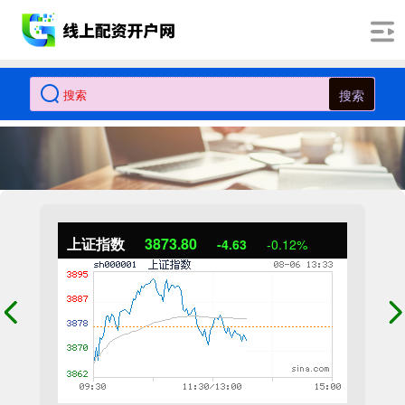
搜索
上证指数
3873.94
-4.49
-0.12%