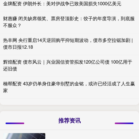
金牌配资 伊朗外长：美对伊战争已致美国损失1000亿美元
财惠赚 闭关缺席领奖、票房登顶影史：饺子的年度导演，到底服
不服众？
热丰网 央行重启14天逆回购平抑短期波动，债市多空拉锯加剧 |
债市日报12.18
辉煌配资 债市风云｜兴业国信资管拟发120亿公司债 100亿用于
还旧债
楠帮配资 43岁仍单身住豪华别墅的金铭，或许已经活成了人生赢
家
推荐资讯