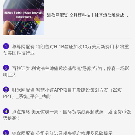
满盈网配资 全释硬科技丨钍基熔盐堆建成 中国核能科技实现全新突破
1
​尊尊网配资 特朗普对H-1B签证加收10万美元新费用 料将重
创美国科技行业
2
​百胜证券 利物浦主帅痛斥埃基蒂克“愚蠢”行为，停赛一场影
响巨大
3
​财米网配资 智慧小镇APP项目开发建设策划方案（22页
PPT）_系统_平台_功能
4
​点点策略 美元惊魂一周：国际贸易战再起波澜，避险货币强
势逆袭！
5
​锦鑫网配资 公司分红涉及税务规定梳理及风险提示