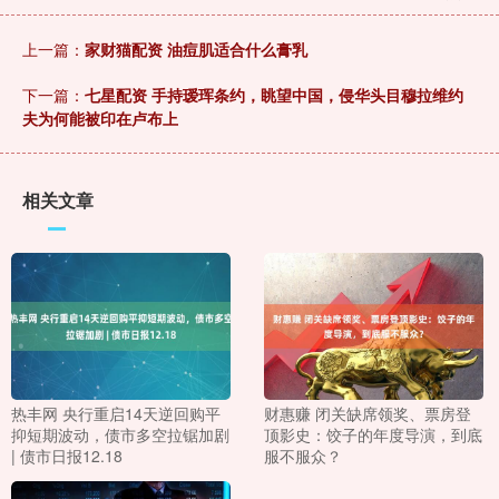
上一篇：
家财猫配资 油痘肌适合什么膏乳
下一篇：
七星配资 手持瑷珲条约，眺望中国，侵华头目穆拉维约
夫为何能被印在卢布上
相关文章
热丰网 央行重启14天逆回购平
财惠赚 闭关缺席领奖、票房登
抑短期波动，债市多空拉锯加剧
顶影史：饺子的年度导演，到底
| 债市日报12.18
服不服众？