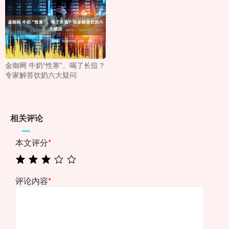
金御网 牛奶“性寒”、喝了长痘？
专家解答饮奶六大疑问
相关评论
本文评分
*
评论内容
*