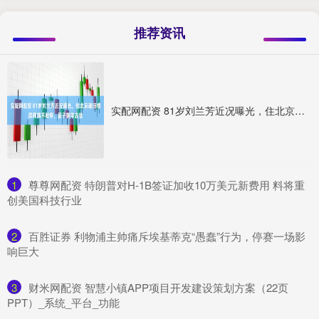
推荐资讯
实配网配资 81岁刘兰芳近况曝光，住北京破旧楼房商演不敢停，爱子前年去世
1
​尊尊网配资 特朗普对H-1B签证加收10万美元新费用 料将重
创美国科技行业
2
​百胜证券 利物浦主帅痛斥埃基蒂克“愚蠢”行为，停赛一场影
响巨大
3
​财米网配资 智慧小镇APP项目开发建设策划方案（22页
PPT）_系统_平台_功能