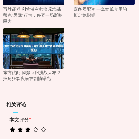
百胜证券 利物浦主帅痛斥埃基
嘉多网配资 一套简单实用的二
蒂克“愚蠢”行为，停赛一场影响
板定龙指标
巨大
东方优配 冈瑟回归挑战大布？
摔角狂欢夜潜在剧情曝光！
相关评论
本文评分
*