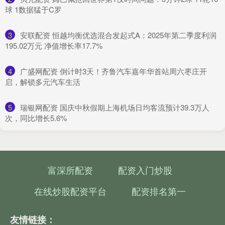
球 1数据猛于C罗
3
​安联配资 恒越均衡优选混合发起式A：2025年第二季度利润
195.02万元 净值增长率17.7%
4
​广盛网配资 倒计时3天！齐鲁汽车嘉年华首站周六枣庄开
启，解锁多元汽车生活
5
​瑞银网配资 国庆中秋假期上海机场日均客流预计39.3万人
次，同比增长5.6%
富深所配资
配资入门炒股
在线炒股配资平台
配资排名第一
友情链接：