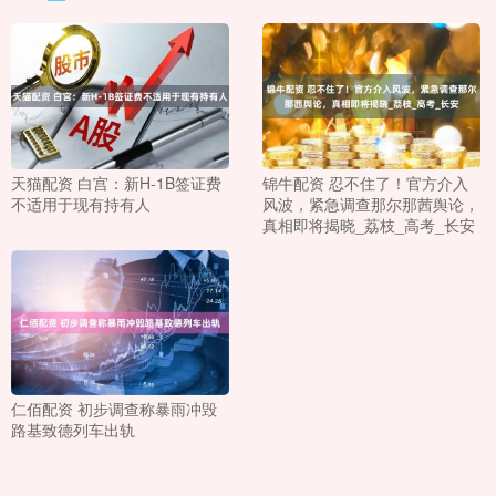
天猫配资 白宫：新H-1B签证费
锦牛配资 忍不住了！官方介入
不适用于现有持有人
风波，紧急调查那尔那茜舆论，
真相即将揭晓_荔枝_高考_长安
仁佰配资 初步调查称暴雨冲毁
路基致德列车出轨