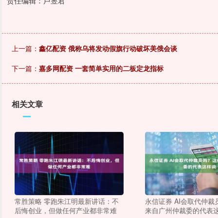
责任编辑：卢昱君
上一篇：
鑫亿配资 俄称乌将发动假旗行动破坏美俄会谈
下一篇：
嘉多网配资 一套简单实用的二板定龙指标
相关文章
常胜策略 零跑朱江明最新讲话：不
永信证券 AI会取代仲
后悔创业，但做任何产业都非常难
来自广州仲裁委的代表