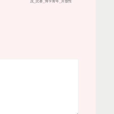
况_比赛_博卡青年_开放性