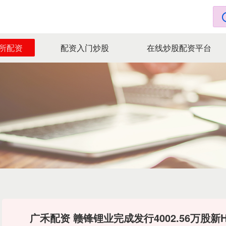
所配资
配资入门炒股
在线炒股配资平台
广禾配资 赣锋锂业完成发行4002.56万股新