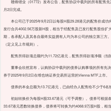
赣锋锂业（01772）发布公告，配售协议中载列的所有配售先决
月2日完成。
本公司已于2025年9月2日以每股H股29.28港元的配售价成
发行合共4002.56万股新H股，相当于经配售及已发行配售股份扩
期，各承配人及其各自最终实益拥有人均为本公司的独立第三方
（定义见上市规则）。
配售所得款项总额约为11.72亿港元，配售所得款项净额（扣除佣
董事会欣然宣布，认购协议中载列的债券认购事项的所有先决条件
券于2025年9月2日在维也纳证券交易所运营的Vienna MTF上市。
债券的本金总额为13.7亿港元，已由经办人配售给不少于6名
初始转换价为每股H股33.67港元（可予调整）。债券可根据
33.67港元悉数转换债券，债券将可转换为约4068.9万股H股，