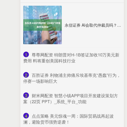
永信证券 AI会取代仲裁员吗？这位来自广州仲裁委的代表这样说
1
​尊尊网配资 特朗普对H-1B签证加收10万美元新
费用 料将重创美国科技行业
2
​百胜证券 利物浦主帅痛斥埃基蒂克“愚蠢”行为，
停赛一场影响巨大
3
​财米网配资 智慧小镇APP项目开发建设策划方
案（22页 PPT）_系统_平台_功能
4
​点点策略 美元惊魂一周：国际贸易战再起波
澜，避险货币强势逆袭！