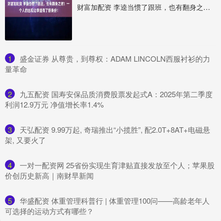
财富加配资 李逵当惯了跟班，也有翻身之时！一个人的出现让李逵有了新身份！
1
​盛金证券 从尊贵，到尊权：ADAM LINCOLN西服衬衫的力
量革命
2
​九五配资 国寿安保品质消费股票发起式A：2025年第二季度
利润12.9万元 净值增长率1.4%
3
​天弘配资 9.99万起, 奇瑞推出“小揽胜”, 配2.0T+8AT+电磁悬
架, 又要火了
4
​一对一配资网 25省份实现生育津贴直接发放至个人；苹果股
价创历史新高｜南财早新闻
5
​华盛配资 体重管理科普行 | 体重管理100问——高龄老年人
可选择的运动方式有哪些？