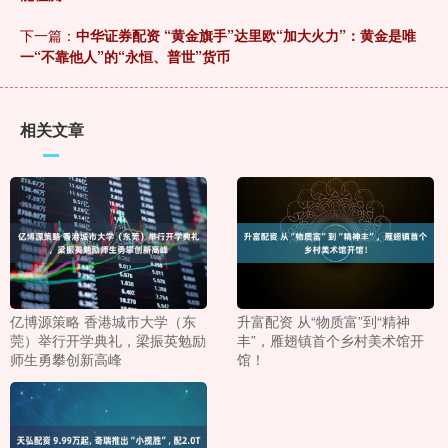
下一篇：
中华证券配资 “黄金旗手”达里欧“加大火力”：黄金是唯
一“不靠他人”的“永恒、普世”货币
相关文章
亿博源策略 香港城市大学（东
升富配资 从“物质富”到“精神
莞）举行开学典礼，梁振英勉励
丰”，雁翅镇首个乡村美术馆开
师生勇攀创新高峰
馆！