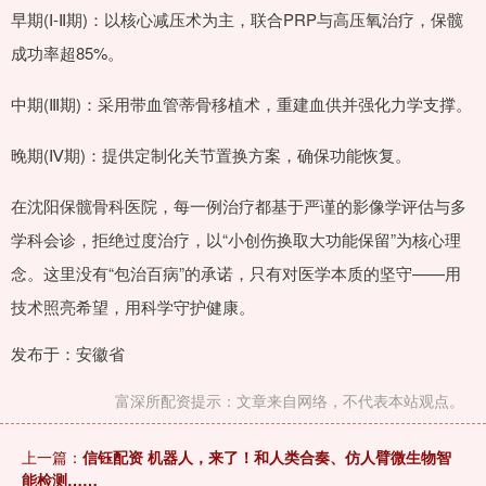
早期(Ⅰ-Ⅱ期)：以核心减压术为主，联合PRP与高压氧治疗，保髋
成功率超85%。
中期(Ⅲ期)：采用带血管蒂骨移植术，重建血供并强化力学支撑。
晚期(Ⅳ期)：提供定制化关节置换方案，确保功能恢复。
在沈阳保髋骨科医院，每一例治疗都基于严谨的影像学评估与多
学科会诊，拒绝过度治疗，以“小创伤换取大功能保留”为核心理
念。这里没有“包治百病”的承诺，只有对医学本质的坚守——用
技术照亮希望，用科学守护健康。
发布于：安徽省
富深所配资提示：文章来自网络，不代表本站观点。
上一篇：
信钰配资 机器人，来了！和人类合奏、仿人臂微生物智
能检测……