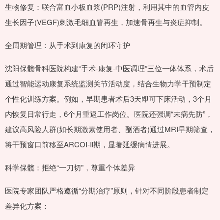
生物修复：联合富血小板血浆(PRP)注射，利用其中的血管内皮
生长因子(VEGF)刺激毛细血管再生，加速骨再生与炎症抑制。
全周期管理：从手术到康复的闭环守护
沈阳保髋骨科医院构建“手术-康复-中医调理”三位一体体系，术后
通过智能运动康复系统监测关节活动度，结合生物力学干预制定
个性化训练方案。例如，早期患者术后3天即可下床活动，3个月
内恢复日常行走，6个月重返工作岗位。医院还强调“未病先防”，
建议高风险人群(如长期激素使用者、酗酒者)通过MRI早期筛查，
将干预窗口前移至ARCOⅠ-Ⅱ期，显著延缓病情进展。
科学保髋：拒绝“一刀切”，尊重个体差异
医院专家团队严格遵循“分期治疗”原则，针对不同阶段患者制定
差异化方案：