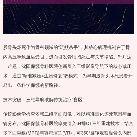
股骨头坏死作为骨科领域的“沉默杀手”，其核心病理机制在于骨
内高压导致血运受阻，进而引发骨细胞死亡与关节塌陷。针对这
一难题，沈阳保髋骨科医院创新引入三维影像导航下的核心减压
术，通过“精准减压+生物修复”双模式，为早期股骨头坏死患者开
辟出一条科学保髋的新路径。
技术突破：三维导航破解传统治疗“盲区”
传统影像学检查依赖二维平面图像，难以精准量化坏死范围与血
管分布。沈阳保髋骨科医院率先引入64排CT三维重建技术，结合
多平面重组(MPR)与容积渲染(VR)，可360°旋转观察股骨头内部