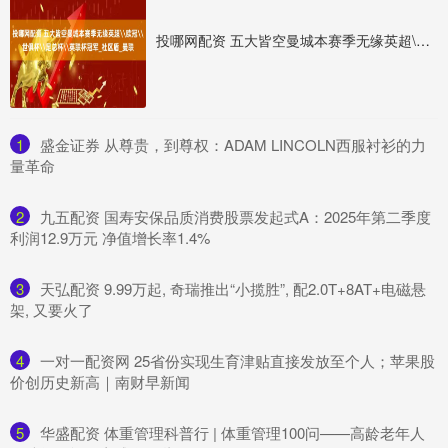
投哪网配资 五大皆空曼城本赛季无缘英超\欧冠\世俱杯\足总杯\英联杯冠军_社区盾_曼联
1
​盛金证券 从尊贵，到尊权：ADAM LINCOLN西服衬衫的力
量革命
2
​九五配资 国寿安保品质消费股票发起式A：2025年第二季度
利润12.9万元 净值增长率1.4%
3
​天弘配资 9.99万起, 奇瑞推出“小揽胜”, 配2.0T+8AT+电磁悬
架, 又要火了
4
​一对一配资网 25省份实现生育津贴直接发放至个人；苹果股
价创历史新高｜南财早新闻
5
​华盛配资 体重管理科普行 | 体重管理100问——高龄老年人