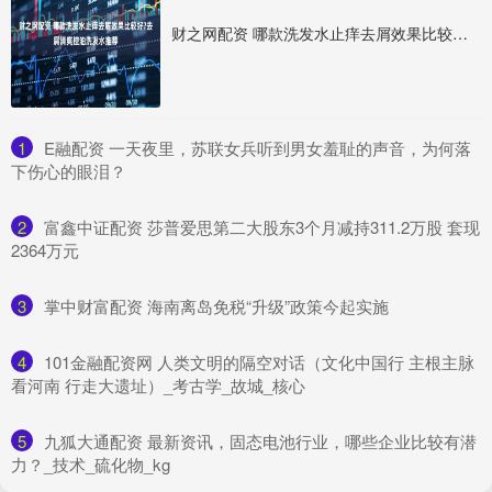
财之网配资 哪款洗发水止痒去屑效果比较好?去屑清爽控油洗发水推荐
1
​E融配资 一天夜里，苏联女兵听到男女羞耻的声音，为何落
下伤心的眼泪？
2
​富鑫中证配资 莎普爱思第二大股东3个月减持311.2万股 套现
2364万元
3
​掌中财富配资 海南离岛免税“升级”政策今起实施
4
​101金融配资网 人类文明的隔空对话（文化中国行 主根主脉
看河南 行走大遗址）_考古学_故城_核心
5
​九狐大通配资 最新资讯，固态电池行业，哪些企业比较有潜
力？_技术_硫化物_kg