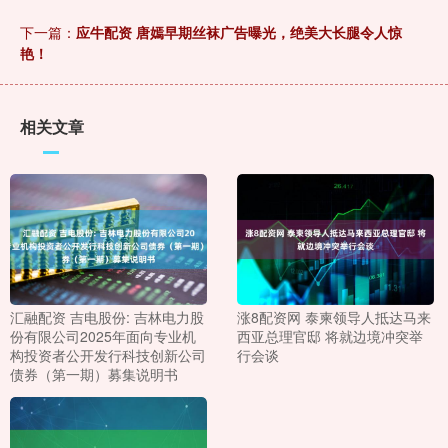
下一篇：
应牛配资 唐嫣早期丝袜广告曝光，绝美大长腿令人惊
艳！
相关文章
汇融配资 吉电股份: 吉林电力股
涨8配资网 泰柬领导人抵达马来
份有限公司2025年面向专业机
西亚总理官邸 将就边境冲突举
构投资者公开发行科技创新公司
行会谈
债券（第一期）募集说明书