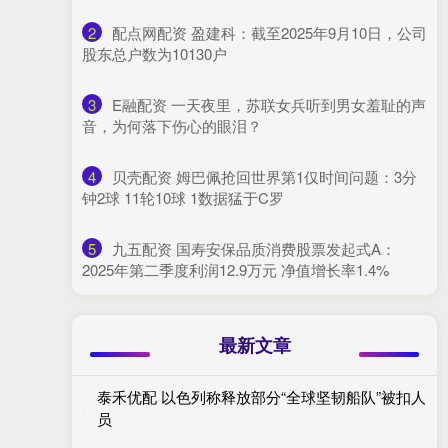
2
​配点网配资 盈建科：截至2025年9月10日，公司
股东总户数为10130户
3
​E融配资 一天夜里，苏联女兵听到男女羞耻的声
音，为何落下伤心的眼泪？
4
​贝壳配资 姆巴佩抢回世界第1仅时间问题：3分
钟2球 11轮10球 1数据猛于C罗
5
​九五配资 国寿安保品质消费股票发起式A：
2025年第二季度利润12.9万元 净值增长率1.4%
最新文章
泰禾优配 以色列称释放部分“全球坚韧船队”被扣人
员