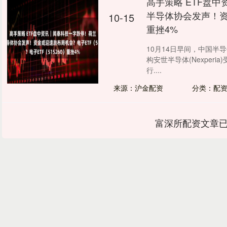
高手策略 ETF盘
半导体协会发声！资金
10-15
重挫4%
10月14日早间，中国
构安世半导体(Nexper
行....
来源：沪金配资
分类：配
富深所配资文章