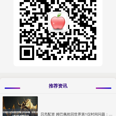
推荐资讯
贝壳配资 姆巴佩抢回世界第1仅时间问题：3分钟2球 11轮10球 1数据猛于C罗