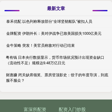
最新文章
泰禾优配 以色列称释放部分“全球坚韧船队”被扣人员
金牌配资 伊朗外长：美对伊战争已致美国损失1000亿美元
金牛策略 突发！美官员称敌对行动已结束
粤有钱 日本央行数据显示，货币市场状况预计出现资金缺口
（流动性不足）规模达9.48万亿日元
财惠赚 闭关缺席领奖、票房登顶影史：饺子的年度导演，到底
服不服众？
富深所配资
配资入门炒股