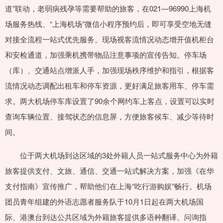
道”联动，老弱病残孕等需要帮助的旅客，在021—96990上海机
场服务热线、“上海机场”微信小程序预约后，即可享受空地无缝
对接全流程一站式优先服务。现场视客流情况动态增开值机柜台
和安检通道，加强乘机携带物品注意事项的宣传告知。停车场
（库）、交通站点增派人手，加强现场秩序维护和指引，根据客
流情况动态调配出租车和停车资源，更好满足旅客用车、停车需
求。两大机场停车库设置了90余个网约车上客点，设置可以实时
查询车辆位置、接驾状态的信息屏，方便旅客候车、减少等待时
间。
位于两大机场到达区域的3处外籍人员一站式服务中心为外籍
旅客提供支付、文旅、通信、交通一站式解决方案，加强《在华
支付指南》宣传推广，帮助他们在上海“吃行游购娱”畅行。机场
团员青年组建的外语志愿者服务队于10月1日起在两大机场国
际、港澳台到达公共区域为外籍旅客提供多语种翻译、问询指