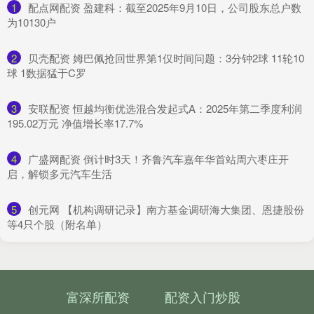
1
​配点网配资 盈建科：截至2025年9月10日，公司股东总户数
为10130户
2
​贝壳配资 姆巴佩抢回世界第1仅时间问题：3分钟2球 11轮10
球 1数据猛于C罗
3
​安联配资 恒越均衡优选混合发起式A：2025年第二季度利润
195.02万元 净值增长率17.7%
4
​广盛网配资 倒计时3天！齐鲁汽车嘉年华首站周六枣庄开
启，解锁多元汽车生活
5
​创元网 【机构调研记录】南方基金调研海大集团、恩捷股份
等4只个股（附名单）
富深所配资
配资入门炒股