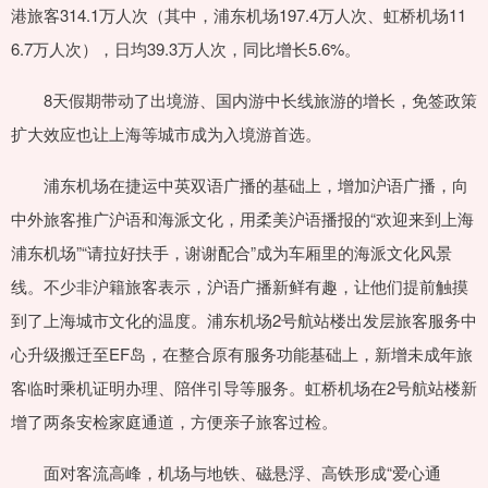
港旅客314.1万人次（其中，浦东机场197.4万人次、虹桥机场11
6.7万人次），日均39.3万人次，同比增长5.6%。
8天假期带动了出境游、国内游中长线旅游的增长，免签政策
扩大效应也让上海等城市成为入境游首选。
浦东机场在捷运中英双语广播的基础上，增加沪语广播，向
中外旅客推广沪语和海派文化，用柔美沪语播报的“欢迎来到上海
浦东机场”“请拉好扶手，谢谢配合”成为车厢里的海派文化风景
线。不少非沪籍旅客表示，沪语广播新鲜有趣，让他们提前触摸
到了上海城市文化的温度。浦东机场2号航站楼出发层旅客服务中
心升级搬迁至EF岛，在整合原有服务功能基础上，新增未成年旅
客临时乘机证明办理、陪伴引导等服务。虹桥机场在2号航站楼新
增了两条安检家庭通道，方便亲子旅客过检。
面对客流高峰，机场与地铁、磁悬浮、高铁形成“爱心通