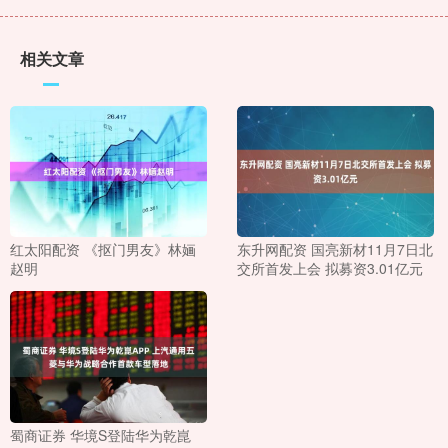
相关文章
红太阳配资 《抠门男友》林婳
东升网配资 国亮新材11月7日北
赵明
交所首发上会 拟募资3.01亿元
蜀商证券 华境S登陆华为乾崑