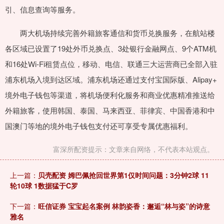
引、信息查询等服务。
两大机场持续完善外籍旅客通信和货币兑换服务，在航站楼
各区域已设置了19处外币兑换点、3处银行金融网点、9个ATM机
和16处Wi-Fi租赁点位，移动、电信、联通三大运营商已全部入驻
浦东机场入境到达区域。浦东机场还通过支付宝国际版、Alipay+
境外电子钱包等渠道，将机场便利化服务和商业优惠精准推送给
外籍旅客，使用韩国、泰国、马来西亚、菲律宾、中国香港和中
国澳门等地的境外电子钱包支付还可享受专属优惠福利。
富深所配资提示：文章来自网络，不代表本站观点。
上一篇：
贝壳配资 姆巴佩抢回世界第1仅时间问题：3分钟2球 11
轮10球 1数据猛于C罗
下一篇：
旺信证券 宝宝起名案例 林韵姿香：邂逅“林与姿”的诗意
雅名