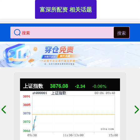
富深所配资 相关话题
搜索
上证指数
3875.85
-2.58
-0.07%