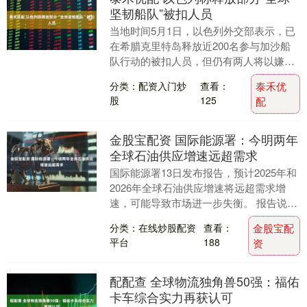
坚韧船队”被扣人员
当地时间5月1日，以色列外交部表示，已
在希腊克里特岛释放近200名参与加沙船
队行动的被扣人员，但仍有两人将以嫌疑
人身份被带往以色列。 以色列外交部在社
分类：配资入门炒
查看：
泰禾优
交媒体上称....
股
125
配
金股宝配资 国际能源署：今明两年
全球石油供应增速远超需求
国际能源署13日发布报告，预计2025年和
2026年全球石油供应增速将远超需求增
速，可能导致市场进一步失衡。 报告说，
由于欧佩克和非欧佩克产油国中的8个主要
分类：在线炒股配资
查看：
金股宝配
产油....
平台
188
资
配配查 全球物流独角兽50强：福佑
卡车综合实力再获认可