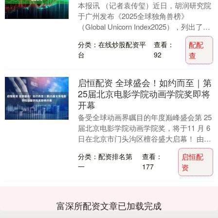
本报讯 （记者袁传玺）近日，胡润研究院
于广州发布《2025全球独角兽榜》
（Global Unicorn Index2025），列出了全
球成立于2000年之后、价....
分类：在线炒股配资平
查看：
配配
台
92
查
启恒配资 全球盛会！如约而至｜第
25届北京电影学院动画学院奖即将
开幕
备受全球动画界瞩目的年度巅峰盛会第 25
届北京电影学院动画学院奖，将于11 月 6
日在北京市门头沟区檀谷盛大启幕！ 由中
国动画学会、中国美术家协会动漫艺术
分类：配资排名第
查看：
启恒配
委....
一
177
资
富深所配资文章已加载完成