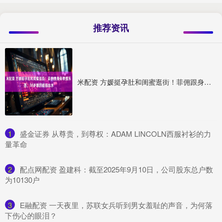
推荐资讯
米配资 方媛挺孕肚和闺蜜逛街！菲佣跟身旁帮提东西，38岁嫩的能掐出水
1
​盛金证券 从尊贵，到尊权：ADAM LINCOLN西服衬衫的力
量革命
2
​配点网配资 盈建科：截至2025年9月10日，公司股东总户数
为10130户
3
​E融配资 一天夜里，苏联女兵听到男女羞耻的声音，为何落
下伤心的眼泪？